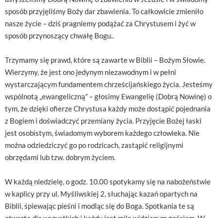
sposób przyjęliśmy Boży dar zbawienia. To całkowicie zmieniło
nasze życie – dziś pragniemy podążać za Chrystusem i żyć w
sposób przynoszący chwałę Bogu..
Trzymamy się prawd, które są zawarte w Biblii – Bożym Słowie.
Wierzymy, że jest ono jedynym niezawodnym i w pełni
wystarczającym fundamentem chrześcijańskiego życia. Jesteśmy
wspólnotą „ewangeliczną” – głosimy Ewangelię (Dobrą Nowinę) o
tym, że dzięki ofierze Chrystusa każdy może dostąpić pojednania
z Bogiem i doświadczyć przemiany życia. Przyjęcie Bożej łaski
jest osobistym, świadomym wyborem każdego człowieka. Nie
można odziedziczyć go po rodzicach, zastąpić religijnymi
obrzędami lub tzw. dobrym życiem.
W każdą niedzielę, o godz. 10.00 spotykamy się na nabożeństwie
w kaplicy przy ul. Myśliwskiej 2, słuchając kazań opartych na
Biblii, śpiewając pieśni i modląc się do Boga. Spotkania te są
otwarte dla wszystkich i każdy jest mile widzianym gościem. W