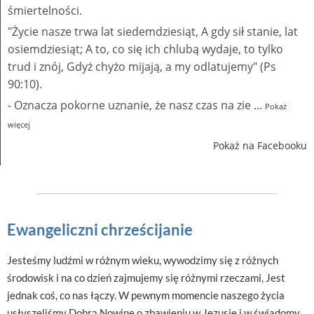
śmiertelności.
"Życie nasze trwa lat siedemdziesiąt, A gdy sił stanie, lat
osiemdziesiąt; A to, co się ich chlubą wydaje, to tylko
trud i znój, Gdyż chyżo mijają, a my odlatujemy" (Ps
90:10).
- Oznacza pokorne uznanie, że nasz czas na zie
...
Pokaż
więcej
Pokaż na Facebooku
Ewangeliczni chrześcijanie
​Jesteśmy ludźmi w różnym wieku, wywodzimy się z różnych
środowisk i na co dzień zajmujemy się różnymi rzeczami, Jest
jednak coś, co nas łączy. W pewnym momencie naszego życia
usłyszeliśmy Dobrą Nowinę o zbawieniu w Jezusie i w świadomy